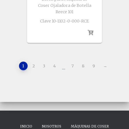
Coser Ojaladora de Botella
Reece 101
Clave 10-1102-0-000-RCE
1
2
3
4
7
8
9
→
…
INICIO
NOSOTROS
MÁQUINAS DE COSER