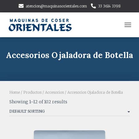
atencion@maquinasorientales.com
33 3614 3398
TOGG
NAVI
Accesorios Ojaladora de Botella
Home
/
Productos
/
Accesorios
/ Accesorios Ojaladora de Botella
Showing 1–12 of 102 results