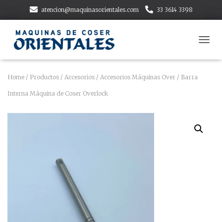
atencion@maquinasorientales.com
33 3614 3398
T
O
G
G
Home
/
Productos
/
Accesorios
/
Accesorios Máquinas Over
/ Barra
L
Interna Máquina de Coser Overlock
E
N
A
V
I
G
A
T
I
O
N