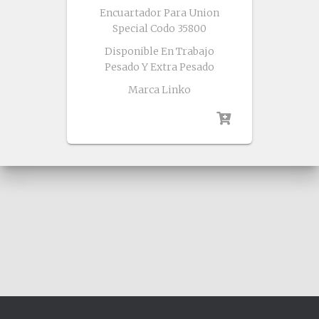
Encuartador Para Union
Special Codo 35800
Disponible En Trabajo
Pesado Y Extra Pesado
Marca Linko