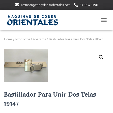
atencion@maquinasorientales.com
33 3614 3398
T
O
G
G
Home
/
Productos
/
Aparatos
/ Bastillador Para Unir Dos Telas 19147
L
E
N
A
V
I
G
A
T
I
O
Bastillador Para Unir Dos Telas
N
19147