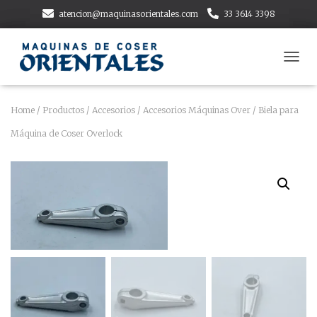
atencion@maquinasorientales.com
33 3614 3398
T
O
G
G
Home
/
Productos
/
Accesorios
/
Accesorios Máquinas Over
/ Biela para
L
Máquina de Coser Overlock
E
N
A
V
I
G
A
T
I
O
N