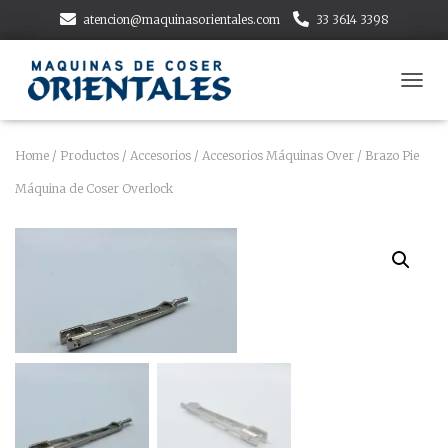
atencion@maquinasorientales.com
33 3614 3398
T
O
G
G
Home
/
Productos
/
Accesorios
/
Accesorios Máquinas Over
/ Brazo Pie
L
Máquina de Coser Overlock
E
N
A
V
I
G
A
T
I
O
N