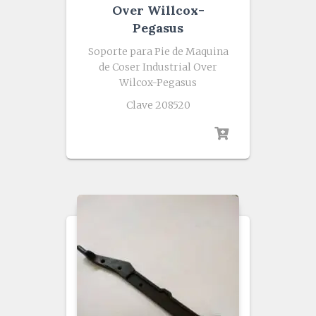
Over Willcox-
Pegasus
Soporte para Pie de Maquina
de Coser Industrial Over
Wilcox-Pegasus
Clave 208520