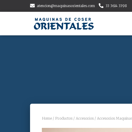
atencion@maquinasorientales.com
33 3614 3398
Home
/
Productos
/
Accesorios
/
Accesorios Maquinas