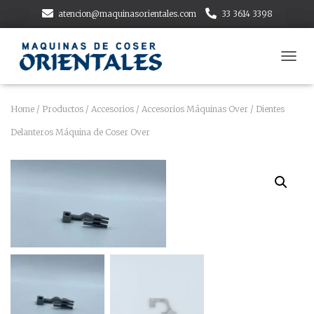
atencion@maquinasorientales.com
33 3614 3398
T
O
G
G
Home
/
Productos
/
Accesorios
/
Accesorios Máquinas Over
/ Dientes
L
Delanteros Máquina de Coser Over
E
N
A
V
I
G
A
T
I
O
N