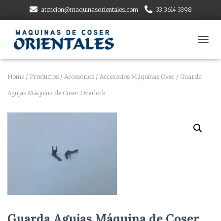
atencion@maquinasorientales.com
33 3614 3398
T
O
G
G
Home
/
Productos
/
Accesorios
/
Accesorios Máquinas Over
/ Guarda
L
Agujas Máquina de Coser Overlock
E
N
A
V
I
G
A
T
I
O
N
Guarda Agujas Máquina de Coser