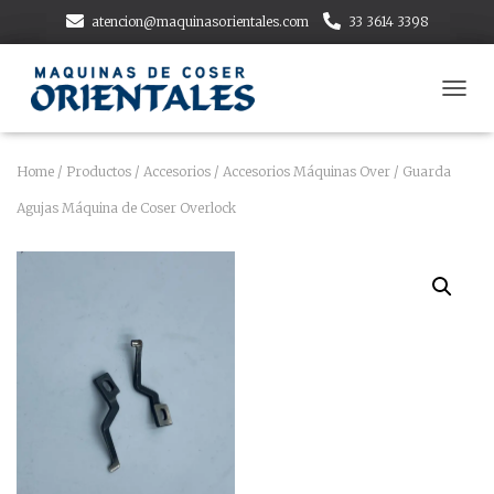
atencion@maquinasorientales.com
33 3614 3398
T
O
G
G
Home
/
Productos
/
Accesorios
/
Accesorios Máquinas Over
/ Guarda
L
Agujas Máquina de Coser Overlock
E
N
A
V
I
G
A
T
I
O
N