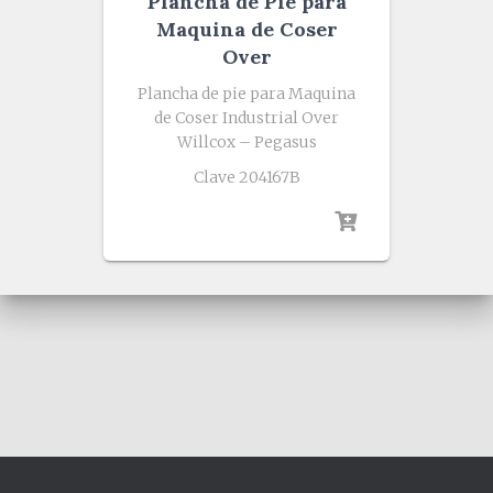
Plancha de Pie para
Maquina de Coser
Over
Plancha de pie para Maquina
de Coser Industrial Over
Willcox – Pegasus
Clave 204167B