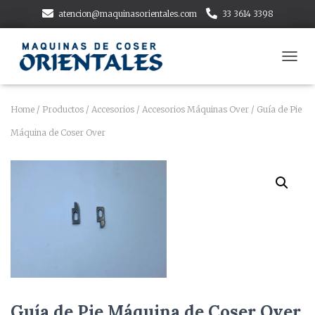
atencion@maquinasorientales.com
33 3614 3398
T
O
G
G
Home
/
Productos
/
Accesorios
/
Accesorios Máquinas Over
/ Guía de Pie
L
Máquina de Coser Over
E
N
A
V
I
G
A
T
I
O
N
Guía de Pie Máquina de Coser Over