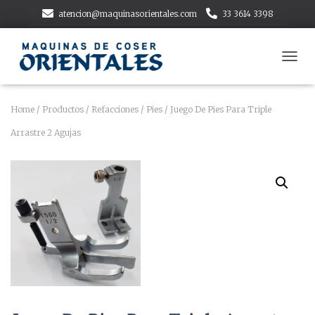
atencion@maquinasorientales.com
33 3614 3398
T
O
G
G
Home
/
Productos
/
Refacciones
/
Pies
/ Juego De Pies Para Triple
L
Arrastre 2 Agujas
E
N
A
V
I
G
A
T
I
O
N