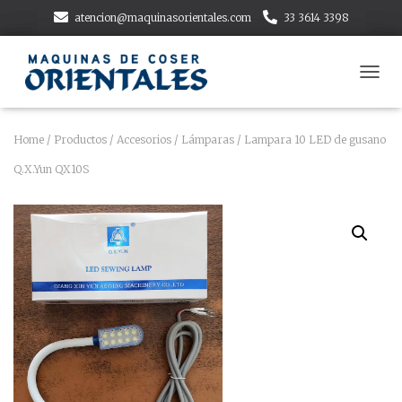
atencion@maquinasorientales.com
33 3614 3398
T
O
G
G
Home
/
Productos
/
Accesorios
/
Lámparas
/ Lampara 10 LED de gusano
L
Q.X.Yun QX10S
E
N
A
V
I
G
A
T
I
O
N