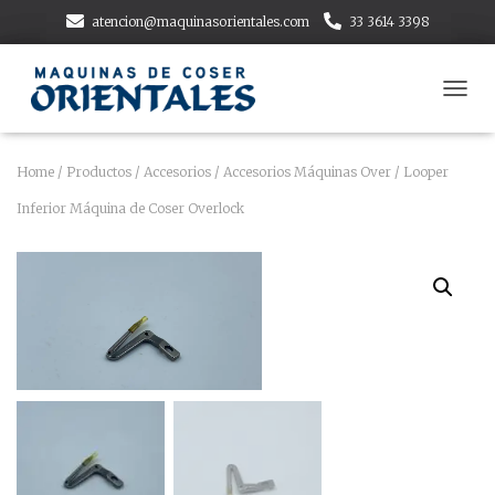
atencion@maquinasorientales.com
33 3614 3398
T
O
G
G
Home
/
Productos
/
Accesorios
/
Accesorios Máquinas Over
/ Looper
L
Inferior Máquina de Coser Overlock
E
N
A
V
I
G
A
T
I
O
N