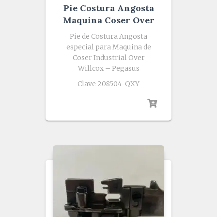
Pie Costura Angosta
Maquina Coser Over
Pie de Costura Angosta
especial para Maquina de
Coser Industrial Over
Willcox – Pegasus
Clave 208504-QXY