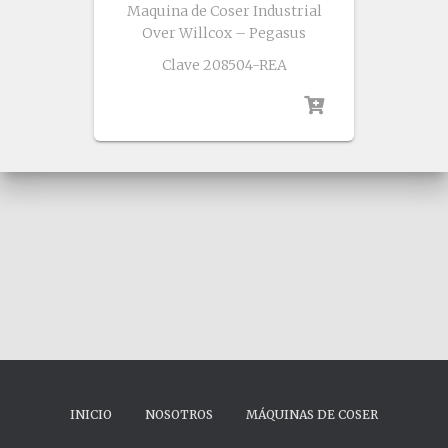
Maquina de Coser Industrial
Over Willcox – Pegasus
Clave 208504-REA
INICIO
NOSOTROS
MÁQUINAS DE COSER