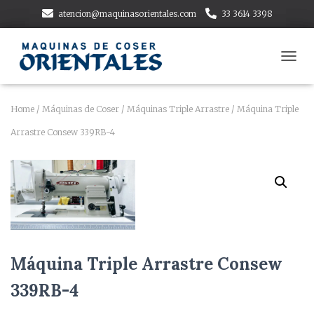
atencion@maquinasorientales.com
33 3614 3398
T
O
G
G
Home
/
Máquinas de Coser
/
Máquinas Triple Arrastre
/ Máquina Triple
L
Arrastre Consew 339RB-4
E
N
A
V
I
G
A
T
I
O
Máquina Triple Arrastre Consew
N
339RB-4