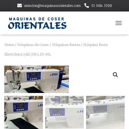
atencion@maquinasorientales.com
33 3614 3398
T
O
G
G
Home
/
Máquinas de Coser
/
Máquinas Rectas
/ Máquina Recta
L
Electrónica Juki JIN L1D-ML
E
N
A
V
I
G
A
T
I
O
N