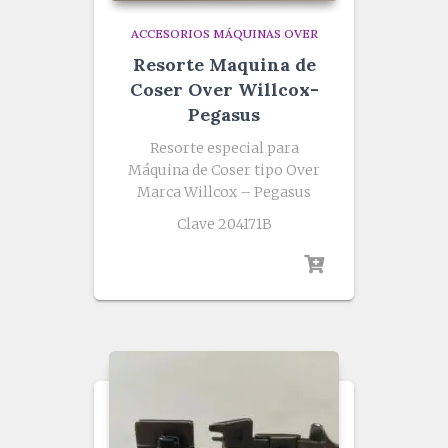
ACCESORIOS MÁQUINAS OVER
Resorte Maquina de
Coser Over Willcox-
Pegasus
Resorte especial para
Máquina de Coser tipo Over
Marca Willcox – Pegasus
Clave 204171B