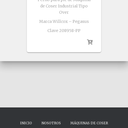
de Coser Industrial Tipo
Over
Marca Willcox – Pegasus
Clave 208958-PP
INICIO
NOSOTROS
MÁQUINAS DE COSER