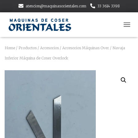
atencion@maquinasorientales.com
33 3614 3398
T
O
G
G
Home
/
Productos
/
Accesorios
/
Accesorios Máquinas Over
/ Navaja
L
Inferior Máquina de Coser Overlock
E
N
A
V
I
G
A
T
I
O
N