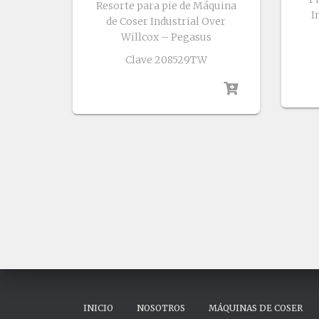
Resorte para pie de Máquina
I
de Coser Industrial Over
Willcox – Pegasus
Clave 208529TW
INICIO
NOSOTROS
MÁQUINAS DE COSER