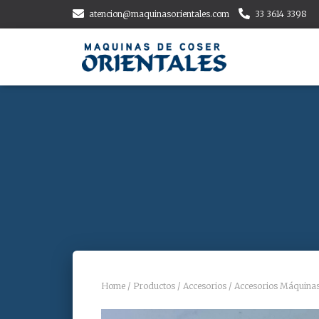
atencion@maquinasorientales.com
33 3614 3398
Home
/
Productos
/
Accesorios
/
Accesorios Máquina