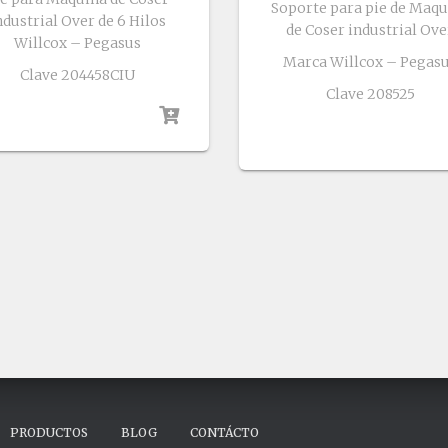
Soporte para pie de Maqu
ndustrial Over de 6 Hilos
de Coser industrial Ove
Willcox – Pegasus
Marca Willcox – Pegas
Clave 204458CIU
Clave 208525
PRODUCTOS
BLOG
CONTÁCTO