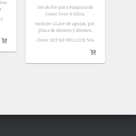
ina
Set de Pie para Maquina de
r
Coser Over 6 Hilos.
us
Incluye: LLave de agujas, pie,
placa de dientes y dientes.
Clave: SET 6H WILLCOX 504