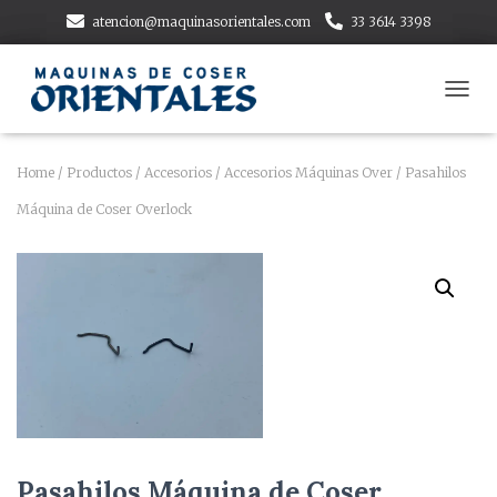
atencion@maquinasorientales.com
33 3614 3398
T
O
G
G
Home
/
Productos
/
Accesorios
/
Accesorios Máquinas Over
/ Pasahilos
L
Máquina de Coser Overlock
E
N
A
V
I
G
A
T
I
O
N
Pasahilos Máquina de Coser