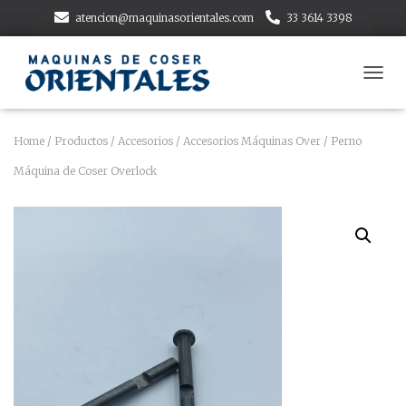
atencion@maquinasorientales.com
33 3614 3398
T
O
G
G
Home
/
Productos
/
Accesorios
/
Accesorios Máquinas Over
/ Perno
L
Máquina de Coser Overlock
E
N
A
V
I
G
A
T
I
O
N