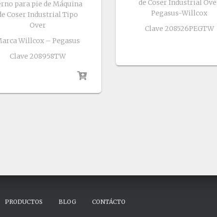
de Coser Industrial Ove
erno para pie de Máquina
Pegasus-Willcox
de Coser Industrial Tipo
Over
Clave 208526PEGTW
arca Willcox – Pegasus
Clave 208958TW
PRODUCTOS
BLOG
CONTÁCTO