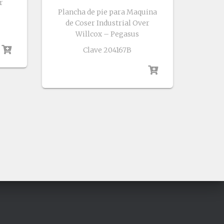
r
Plancha de pie para Maquina
de Coser Industrial Over
Willcox – Pegasus
Clave 204167B