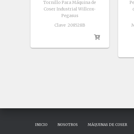
Tornillo Para Máquina de
P
Coser Industrial Willcox-
Pegasus
Clave 208528B
M
INICIO
NOSOTROS
MÁQUINAS DE COSER