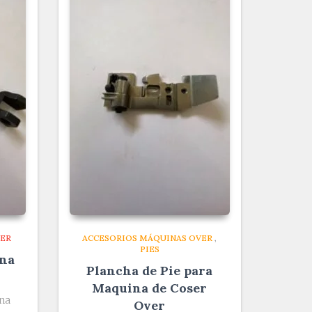
VER
ACCESORIOS MÁQUINAS OVER
,
PIES
ina
Plancha de Pie para
Maquina de Coser
na
Over