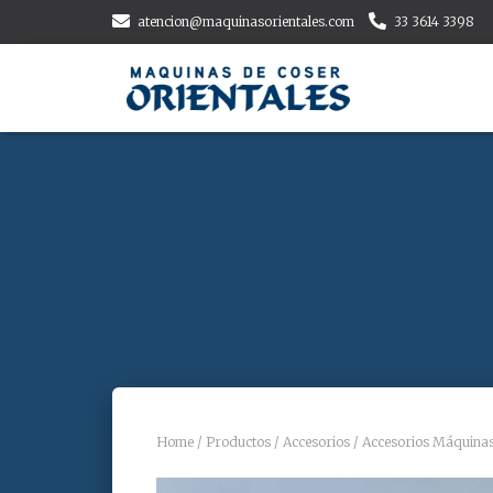
atencion@maquinasorientales.com
33 3614 3398
Home
/
Productos
/
Accesorios
/
Accesorios Máquina