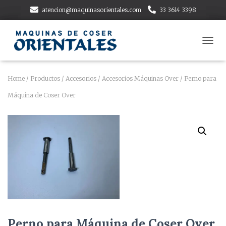
atencion@maquinasorientales.com
33 3614 3398
T
O
G
G
Home
/
Productos
/
Accesorios
/
Accesorios Máquinas Over
/ Perno para
L
Máquina de Coser Over
E
N
A
V
I
G
A
T
I
O
N
Perno para Máquina de Coser Over