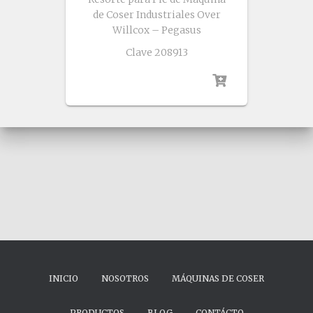
de Coser Industriales Over
Willcox – Pegasus
Clave 208913
INICIO
NOSOTROS
MÁQUINAS DE COSER
PRODUCTOS
BLOG
CONTÁCTO