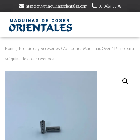
atencion@maquinasorientales.com
33 3614 3398
T
O
G
G
Home
/
Productos
/
Accesorios
/
Accesorios Máquinas Over
/ Perno para
L
Máquina de Coser Overlock
E
N
A
V
I
G
A
T
I
O
N