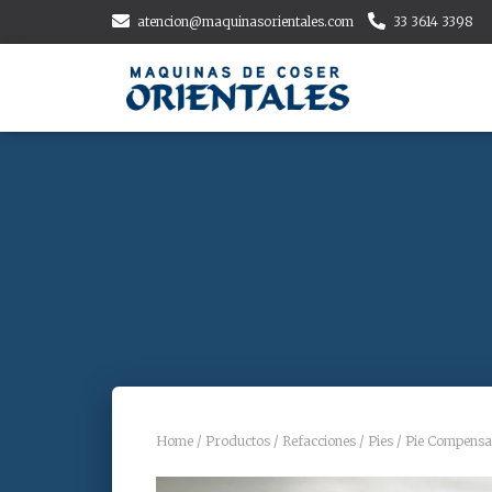
atencion@maquinasorientales.com
33 3614 3398
Home
/
Productos
/
Refacciones
/
Pies
/ Pie Compensa