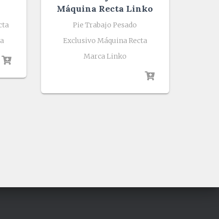
Máquina Recta Linko
cta
Pie Trabajo Pesado
ta
Exclusivo Máquina Recta
Marca Linko