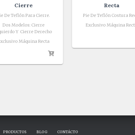
Cierre
Recta
ie De Teflón Para Cierre.
Pie De Teflón Costura Re
Dos Modelos: Cierre
Exclusivo Máquina Rec
quierdo Y Cierre Derecho
xclusivo Máquina Recta
PRODUCTOS
BLOG
CONTÁCTO