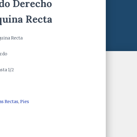
do Derecho
quina Recta
uina Recta
erdo
sta 1/2
s Rectas
,
Pies