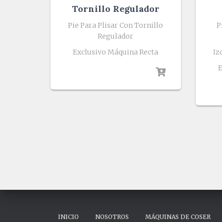
Tornillo Regulador
Pie Para Plisar Con Tornillo
P
Regulador
Exclusivo Máquina Recta
Iz
E
INICIO
NOSOTROS
MÁQUINAS DE COSER