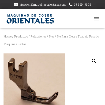
atencion@maquinasorientales.com
33 3614 3398
T
O
G
G
Home
/
Productos
/
Refacciones
/
Pies
/ Pie Para Cierre Trabajo Pesado
L
Máquinas Rectas
E
N
A
V
I
G
A
T
I
O
N