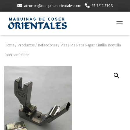
atencion@maquinasorientales.com
33 3614 3398
T
O
G
G
Home
/
Productos
/
Refacciones
/
Pies
/ Pie Para Pegar Cintilla Boquilla
L
Intercambiable
E
N
A
V
I
G
A
T
I
O
N