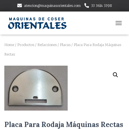
atencion@maquinasorientales.com
33 3614 3398
T
O
G
G
Home
/
Productos
/
Refacciones
/
Placas
/ Placa Para Rodaja Máquinas
L
Rectas
E
N
A
V
I
G
A
T
I
O
N
Placa Para Rodaja Máquinas Rectas