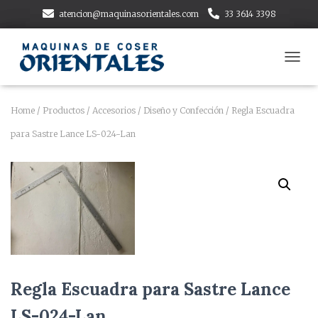
atencion@maquinasorientales.com
33 3614 3398
T
O
G
G
Home
/
Productos
/
Accesorios
/
Diseño y Confección
/ Regla Escuadra
L
para Sastre Lance LS-024-Lan
E
N
A
V
I
G
A
T
I
O
N
Regla Escuadra para Sastre Lance
LS-024-Lan