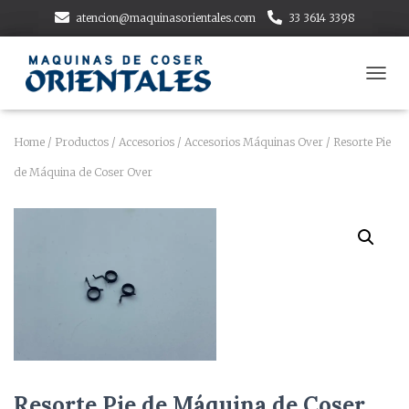
atencion@maquinasorientales.com
33 3614 3398
T
O
G
G
Home
/
Productos
/
Accesorios
/
Accesorios Máquinas Over
/ Resorte Pie
L
de Máquina de Coser Over
E
N
A
V
I
G
A
T
I
O
N
Resorte Pie de Máquina de Coser