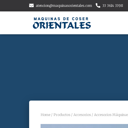
atencion@maquinasorientales.com
33 3614 3398
Home
/
Productos
/
Accesorios
/
Accesorios Máquina