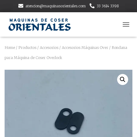
atencion@maquinasorientales.com
33 3614 3398
T
O
G
G
Home
/
Productos
/
Accesorios
/
Accesorios Máquinas Over
/ Rondana
L
para Máquina de Coser Overlock
E
N
A
V
I
G
A
T
I
O
N