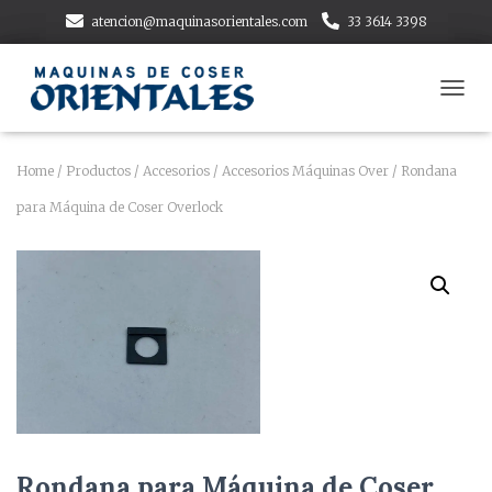
atencion@maquinasorientales.com
33 3614 3398
T
O
G
G
Home
/
Productos
/
Accesorios
/
Accesorios Máquinas Over
/ Rondana
L
para Máquina de Coser Overlock
E
N
A
V
I
G
A
T
I
O
N
Rondana para Máquina de Coser