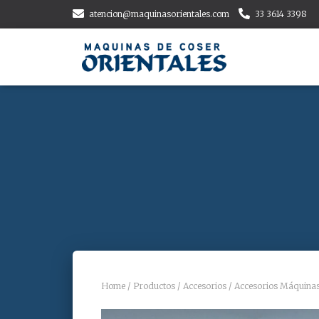
atencion@maquinasorientales.com
33 3614 3398
Home
/
Productos
/
Accesorios
/
Accesorios Máquina