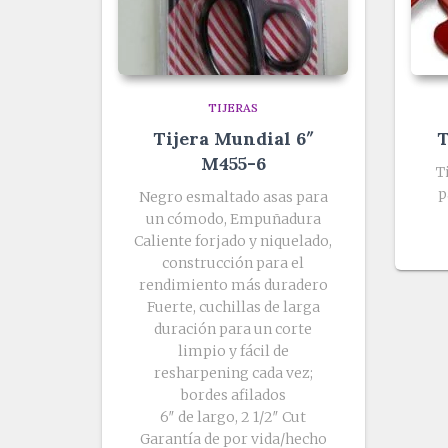
TIJERAS
Tijera Mundial 6″
T
M455-6
T
p
Negro esmaltado asas para
un cómodo, Empuñadura
Caliente forjado y niquelado,
construcción para el
rendimiento más duradero
Fuerte, cuchillas de larga
duración para un corte
limpio y fácil de
resharpening cada vez;
bordes afilados
6″ de largo, 2 1/2″ Cut
Garantía de por vida/hecho