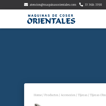
atencion@maquinasorientales.com
33 3614 3398
Home
/
Productos
/
Accesorios
/
Tijeras
/ Tijeras Oh