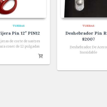
TIJERAS
TIJERAS
ijera Pin 12″ PIN12
Deshebrador Pin R
82007
ijeras de corte de sastres
ara coser de 12 pulgadas
Deshebrador De Acer
Inoxidable