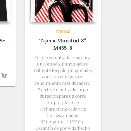
TIJERAS
S-
Tijera Mundial 8″
M455-8
o
Negro esmaltado asas para
un cómodo, Empuñadura
Caliente forjado y niquelado,
construcción para el
rendimiento más duradero
Fuerte, cuchillas de larga
duración para un corte
limpio y fácil de
resharpening cada vez;
bordes afilados
8″ Longitud, 3 1/2″ Cut
Garantía de por vida/hecho