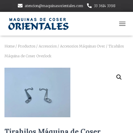
atencion@maquinasorientales.com
33 3614 3398
T
O
G
G
Home
/
Productos
/
Accesorios
/
Accesorios Máquinas Over
/ Tirahilos
L
Máquina de Coser Overlock
E
N
A
V
I
G
A
T
I
O
N
Tirahilos Máquina de Coser