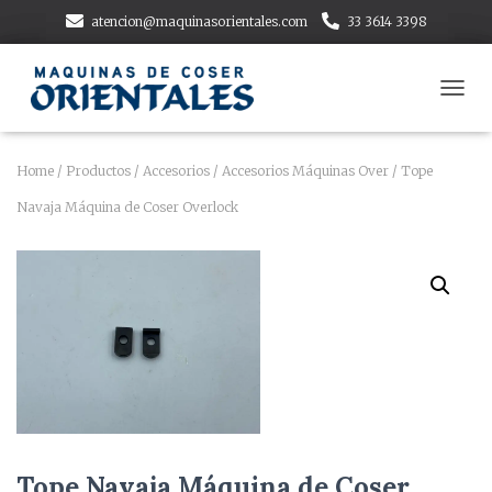
atencion@maquinasorientales.com
33 3614 3398
T
O
G
G
Home
/
Productos
/
Accesorios
/
Accesorios Máquinas Over
/ Tope
L
Navaja Máquina de Coser Overlock
E
N
A
V
I
G
A
T
I
O
N
Tope Navaja Máquina de Coser