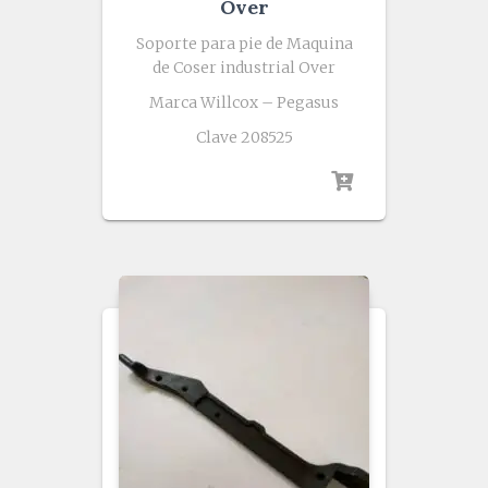
Over
Soporte para pie de Maquina
de Coser industrial Over
Marca Willcox – Pegasus
Clave 208525