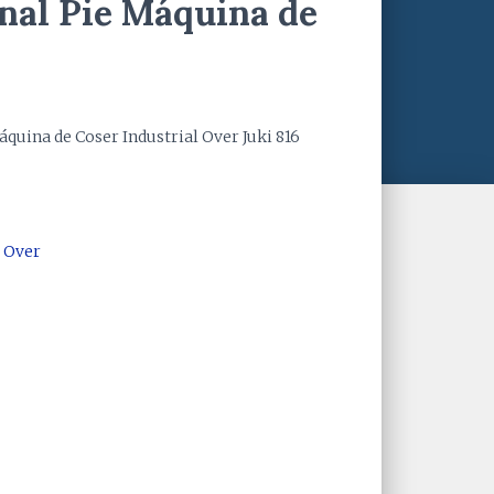
inal Pie Máquina de
áquina de Coser Industrial Over Juki 816
 Over