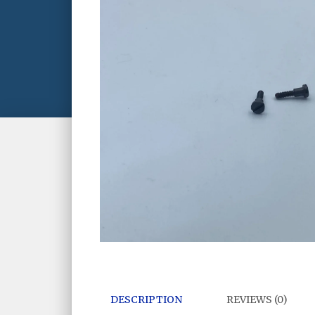
DESCRIPTION
REVIEWS (0)