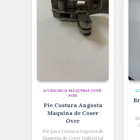
ACCESORIOS MÁQUINAS OVER
,
AC
PIES
Br
Pie Costura Angosta
Maquina de Coser
B
Over
Pie para Costura Angosta de
Maquina de Coser Industrial