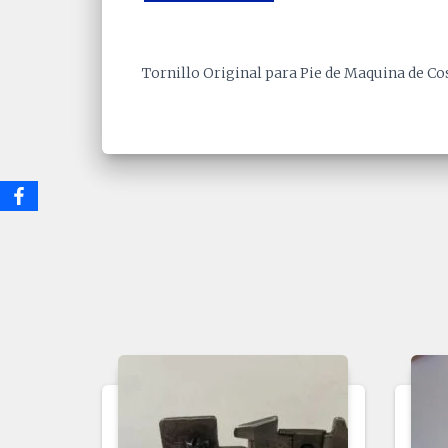
Tornillo Original para Pie de Maquina de Cos