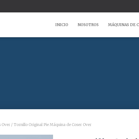
INICIO
NOSOTROS
MÁQUINAS DE 
s Over
/ Tornillo Original Pie Máquina de Coser Over