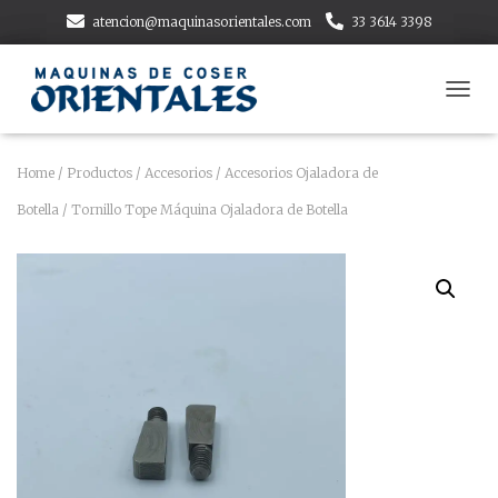
atencion@maquinasorientales.com
33 3614 3398
T
O
G
G
Home
/
Productos
/
Accesorios
/
Accesorios Ojaladora de
L
Botella
/ Tornillo Tope Máquina Ojaladora de Botella
E
N
A
V
I
G
A
T
I
O
N