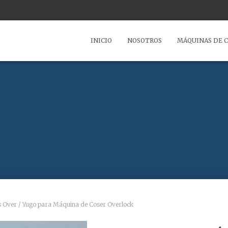
INICIO
NOSOTROS
MÁQUINAS DE 
s Over
/ Yugo para Máquina de Coser Overlock