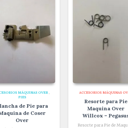
CESORIOS MÁQUINAS OVER
,
ACCESORIOS MÁQUINAS O
PIES
Resorte para Pie
lancha de Pie para
Maquina Over
Maquina de Coser
Willcox – Pegasu
Over
Resorte para Pie de Maqu