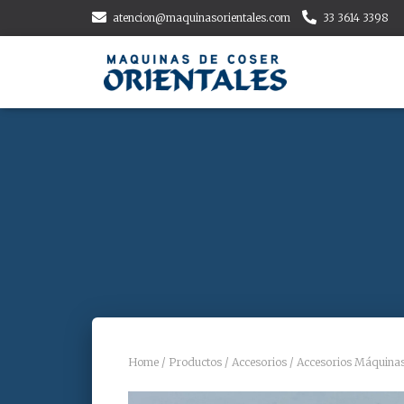
atencion@maquinasorientales.com
33 3614 3398
Home
/
Productos
/
Accesorios
/
Accesorios Máquina