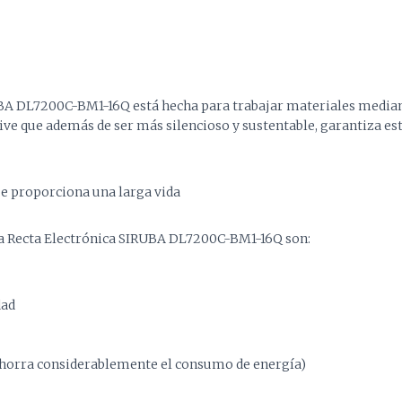
BA DL7200C-BM1-16Q está hecha para trabajar materiales median
ive que además de ser más silencioso y sustentable, garantiza e
ue proporciona una larga vida
ina Recta Electrónica SIRUBA DL7200C-BM1-16Q son:
dad
ahorra considerablemente el consumo de energía)