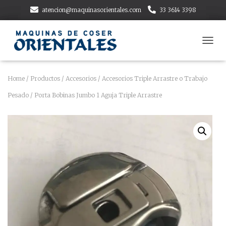
atencion@maquinasorientales.com
33 3614 3398
T
O
G
G
Home
/
Productos
/
Accesorios
/
Accesorios Triple Arrastre o Trabajo
L
Pesado
/ Porta Bobinas Jumbo 1 Aguja Triple Arrastre
E
N
A
V
I
G
A
T
I
O
N