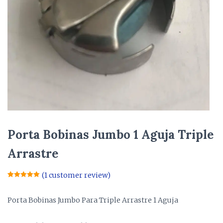
Porta Bobinas Jumbo 1 Aguja Triple
Arrastre
(
1
customer review)
Rated
1
5.00
out of 5
based on
Porta Bobinas Jumbo Para Triple Arrastre 1 Aguja
customer
rating